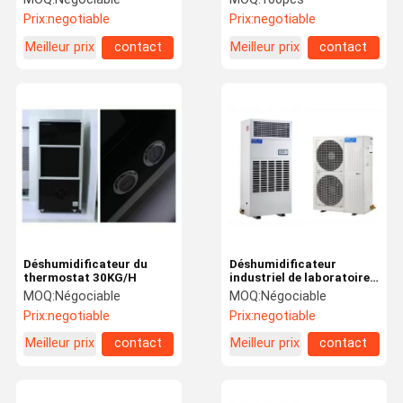
Prix:
negotiable
Prix:
negotiable
Meilleur prix
contact
Meilleur prix
contact
Déshumidificateur du
Déshumidificateur
thermostat 30KG/H
industriel de laboratoire
de 14KG/H 3500W
MOQ:
Négociable
MOQ:
Négociable
Prix:
negotiable
Prix:
negotiable
Meilleur prix
contact
Meilleur prix
contact