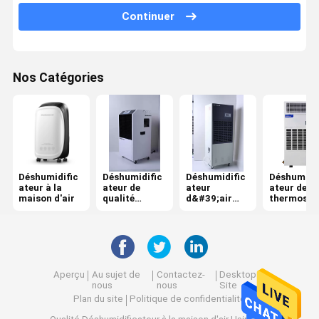
Continuer
Déshumidificateur R290
Petit déshumidificateur à la maison
Nos Catégories
Climatiseur réfrigératif portatif
Déshumidific
Déshumidific
Déshumidific
Déshumidif
ateur à la
ateur de
ateur
ateur de
maison d'air
qualité
d&#39;air
thermosta
marchande
industriel
Aperçu
Au sujet de
Contactez-
Desktop
nous
nous
Site
Plan du site
Politique de confidentialité