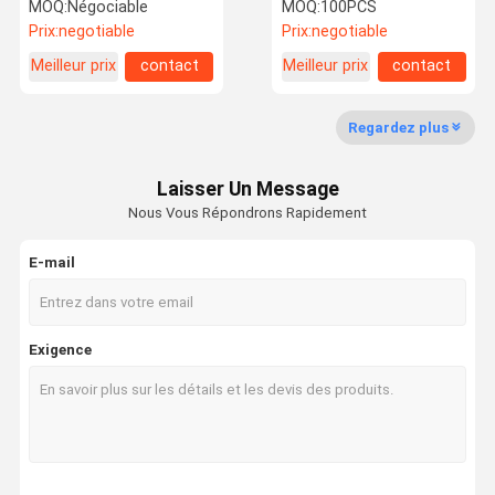
20KG/H 5300W R407C de
déshumidificateur
MOQ:
Négociable
MOQ:
100PCS
tabac
industriel 3KG/H 3000W
Prix:
negotiable
Prix:
negotiable
Meilleur prix
contact
Meilleur prix
contact
Visite
Contrôle De
Demandez
D'usine
Qualité
Une Citation
Regardez plus
Déshumidificateur à la maison d'air
Laisser Un Message
Déshumidificateur de qualité marchande
Nous Vous Répondrons Rapidement
Déshumidificateur d'air industriel
E-mail
Déshumidificateur de thermostat
Humidificateur ultrasonique industriel
Exigence
Déshumidificateur monté par plafond
Déshumidificateur fixé au mur
Déshumidificateur de semi-conducteur