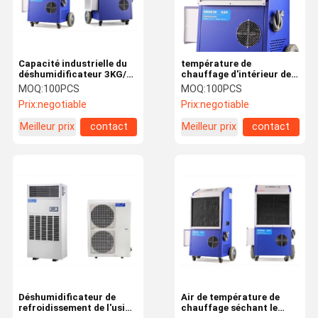
Capacité industrielle du
température de
déshumidificateur 3KG/H
chauffage d'intérieur de
de thermostat de
déshumidificateur de
MOQ:
100PCS
MOQ:
100PCS
machine de chauffage
3000W 1000m3/h de 0C
Prix:
negotiable
Prix:
negotiable
au degré 55C
Meilleur prix
contact
Meilleur prix
contact
Maison
Produits
Vidéos
À Propos De
Nous
Déshumidificateur de
Air de température de
refroidissement de l'usine
chauffage séchant le