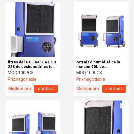
litres de la CE R410A LGR
retrait d'humidité de la
288 de déshumidificateur
maison 90L de
du chauffage 220v/jour
déshumidificateur d'air
MOQ:
100PCS
MOQ:
100PCS
de pompe à la chaleur
Prix:
negotiable
Prix:
negotiable
240V petit
Meilleur prix
contact
Meilleur prix
contact