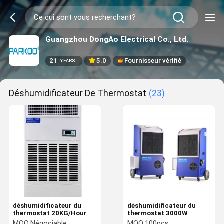
Guangzhou DongAo Electrical Co., Ltd.
21
5.0
Fournisseur vérifié
YEARS
Déshumidificateur De Thermostat
(23)
déshumidificateur du
déshumidificateur du
thermostat 20KG/Hour
thermostat 3000W
MOQ:
Négociable
MOQ:
100pcs