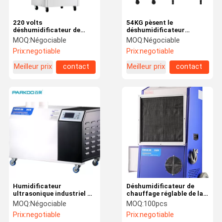
220 volts
54KG pèsent le
déshumidificateur de
déshumidificateur
qualité marchande de
portatif commercial de ³
MOQ:
Négociable
MOQ:
Négociable
1050 watts
de 600m
Prix:
negotiable
Prix:
negotiable
Meilleur prix
contact
Meilleur prix
contact
Humidificateur
Déshumidificateur de
ultrasonique industriel du
chauffage réglable de la
parking 24KG/H 220m2
température
MOQ:
Négociable
MOQ:
100pcs
Prix:
negotiable
Prix:
negotiable