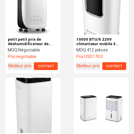
petit petit prix de
10000 BTU/h 220V
déshumidificateur de
climatiseur mobile 3
cabinet de 100m3/H
vitesses réfrigérateur
MOQ:
Négociable
MOQ:
412 pièces
11.5L/DAY
réglable sans pas
Prix:
negotiable
Prix:
USD170.0
Meilleur prix
contact
Meilleur prix
contact