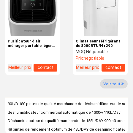
Visite
Contrôle De
Demandez
D'usine
Qualité
Une Citation
Purificateur d'air
Climatiseur réfrigérant
Déshumidificateur à la maison d'air
ménager portable léger
de 8000BTU/H r290
avec une capacité de 2,2
MOQ:
Négociable
litres pour l'air frais
Déshumidificateur de qualité marchande
Prix:
negotiable
Meilleur prix
contact
Meilleur prix
contact
Déshumidificateur d'air industriel
Déshumidificateur de thermostat
Voir tout
Humidificateur ultrasonique industriel
90L/D 180 pintes de qualité marchande de déshumidificateur de sous-
Déshumidificateur monté par plafond
déshumidificateur commercial automatique de 1300w 110L/Day
Déshumidificateur fixé au mur
Déshumidificateur de qualité marchande de 158L/DAY 900m3 pour le 
48 pintes de rendement optimum de 48L/DAY de déshumidificateur de
Déshumidificateur de semi-conducteur