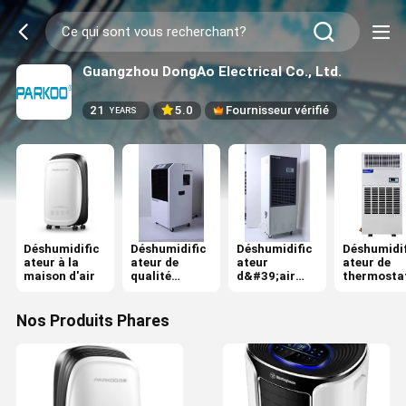
Guangzhou DongAo Electrical Co., Ltd.
21
5.0
Fournisseur vérifié
YEARS
Déshumidific
Déshumidific
Déshumidific
Déshumidif
ateur à la
ateur de
ateur
ateur de
maison d'air
qualité
d&#39;air
thermosta
marchande
industriel
Nos Produits Phares