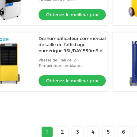
Obtenez le meilleur prix
Déshumidificateur commercial
de taille de l'affichage
numérique 96L/DAY 550m3 de
LED
Vitesse de l'hélice: 2
Température ambiante
fonctionnante: 5~38
Obtenez le meilleur prix
1
2
3
4
5
6