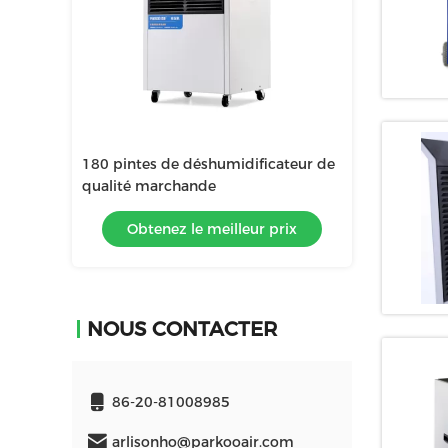
ficateur de
déshumidificateur 1630W portatif
180 pintes de 
commercial
qualité march
r prix
Obtenez le meilleur prix
Obtenez 
NOUS CONTACTER
86-20-81008985
arlisonho@parkooair.com