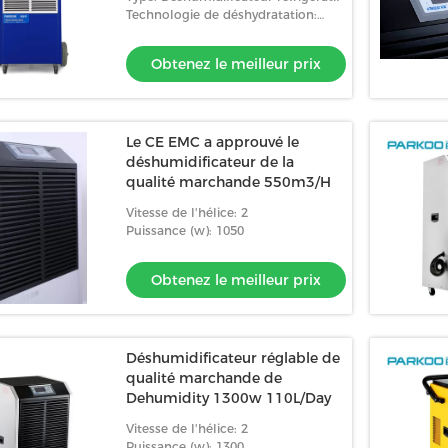
Technologie de déshydratation:
Compresseur
Obtenez le meilleur prix
Le CE EMC a approuvé le
déshumidificateur de la
déshumidificateur de
déshumidificateur 1630W portatif
qualité marchande 550m3/H
ande
commercial
Vitesse de l'hélice: 2
le meilleur prix
Obtenez le meilleur prix
Puissance (w): 1050
Obtenez le meilleur prix
Déshumidificateur réglable de
qualité marchande de
Dehumidity 1300w 110L/Day
Vitesse de l'hélice: 2
Puissance (w): 1300