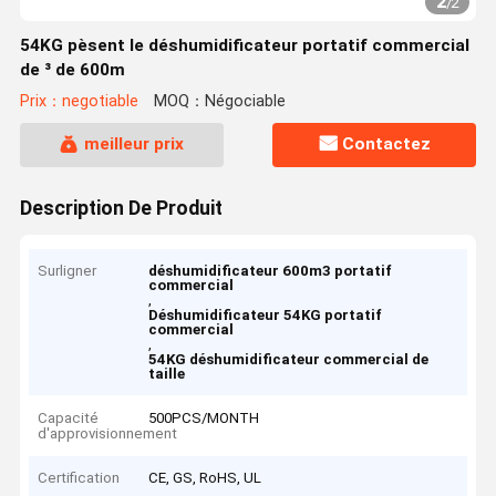
2
/
2
54KG pèsent le déshumidificateur portatif commercial
de ³ de 600m
Prix：negotiable
MOQ：Négociable
meilleur prix
Contactez
Description De Produit
Surligner
déshumidificateur 600m3 portatif
commercial
,
Déshumidificateur 54KG portatif
commercial
,
54KG déshumidificateur commercial de
taille
Capacité
500PCS/MONTH
d'approvisionnement
Certification
CE, GS, RoHS, UL