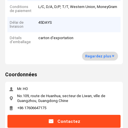
Conditions
L/C, D/A, D/P, T/T, Western Union, MoneyGram
de paiement
Délai de
45DAYS
livraison
Détails
carton d'exportation
d'emballage
Regardez plus
Coordonnées
Mr. HO
No.109, route de Huanhua, secteur de Liwan, ville de
Guangzhou, Guangdong Chine
+86 17606647175
Contactez