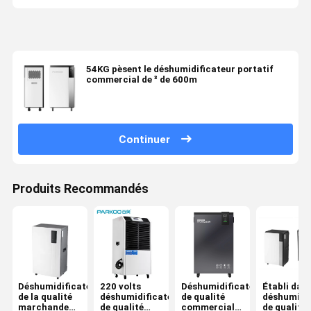
54KG pèsent le déshumidificateur portatif
commercial de ³ de 600m
Continuer
Produits Recommandés
Déshumidificateur
220 volts
Déshumidificateur
Établi dans
de la qualité
déshumidificateur
de qualité
déshumidif
marchande
de qualité
commerciale
de qualité