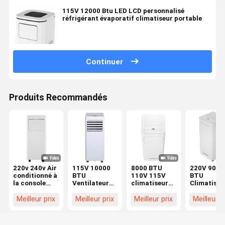
115V 12000 Btu LED LCD personnalisé
réfrigérant évaporatif climatiseur portable
Continuer
Produits Recommandés
220v 240v Air
115V 10000
8000 BTU
220V 9000
conditionné à
BTU
110V 115V
BTU
la console
Ventilateur
climatiseur
Climatiseu
9000BTU/H
de
réfrigérant
mobile à
télécommande
refroidissement
portable
faible brui
Meilleur prix
Meilleur prix
Meilleur prix
Meilleur p
infrarouge
de
Ventilateur
Refroidiss
intelligente
climatiseur
clignotant
d'air non fi
réfrigérateur
affichage
Bouton