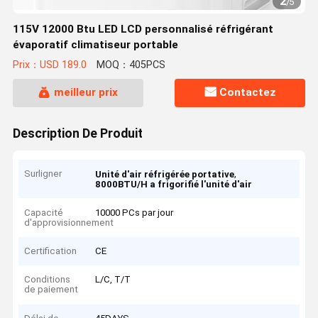
2
/
5
115V 12000 Btu LED LCD personnalisé réfrigérant
évaporatif climatiseur portable
Prix：USD 189.0
MOQ：405PCS
meilleur prix
Contactez
Description De Produit
Surligner
,
Unité d'air réfrigérée portative
8000BTU/H a frigorifié l'unité d'air
Capacité
10000 PCs par jour
d'approvisionnement
Certification
CE
Conditions
L/C, T/T
de paiement