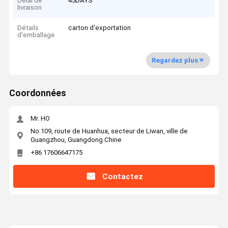
Délai de
45DAYS
livraison
Détails
carton d'exportation
d'emballage
Regardez plus
Coordonnées
Mr. HO
No.109, route de Huanhua, secteur de Liwan, ville de
Guangzhou, Guangdong Chine
+86 17606647175
Contactez